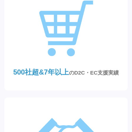
500社超&7年以上
のD2C・EC支援実績