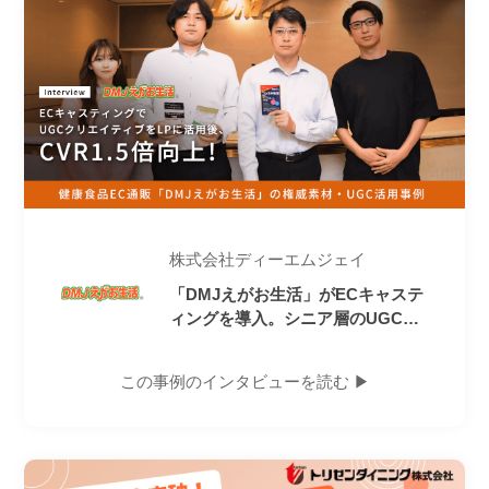
株式会社ディーエムジェイ
「DMJえがお生活」がECキャステ
ィングを導入。シニア層のUGCや
権威素材をLPに活用後、CVRが1.5
倍向上！
この事例のインタビューを読む ▶